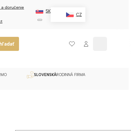
 a doručenie
SK
CZ
kt
hľadať
RMO
SLOVENSKÁ
RODINNÁ FIRMA