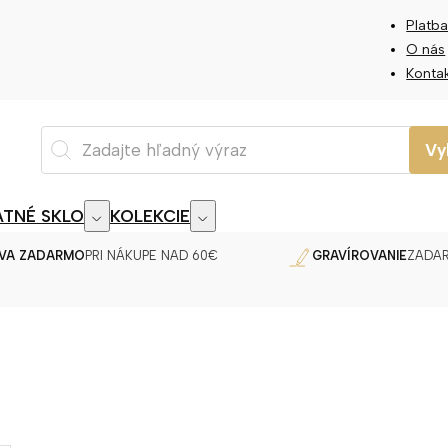
Platba
O nás
Konta
Vy
TNÉ SKLO
KOLEKCIE
VA ZADARMO
PRI NÁKUPE NAD 60€
GRAVÍROVANIE
ZADA