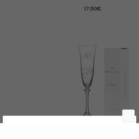
17.50
€
Výročný pohár 80 na šampanské 1ks Asio 180