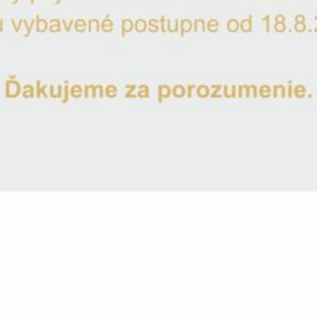
Výročný pohár 18 na šampanské 1ks Poem 190
16.50
€