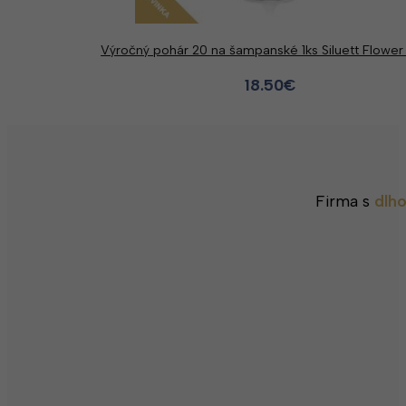
Výročný pohár 20 na šampanské 1ks Siluett Flower
18.50
€
Firma s
dlh