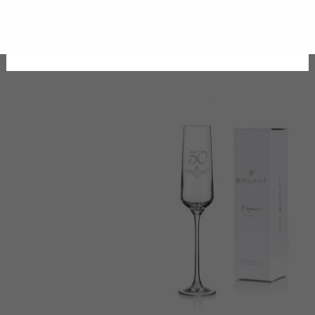
Výročný pohár 30 na šampanské 1ks Poem 190
16.50
€