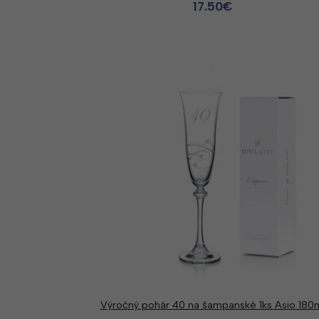
17.50
€
Výročný pohár 40 na šampanské 1ks Asio 180