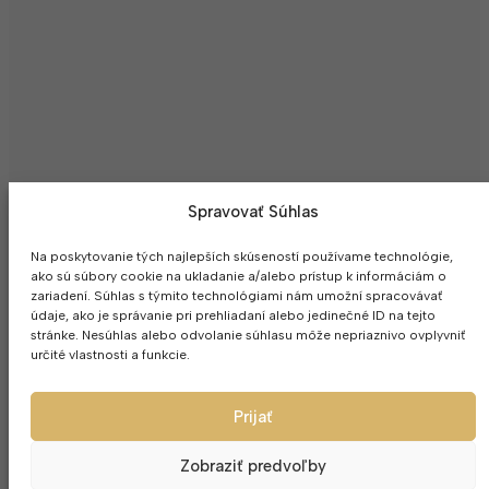
Spravovať Súhlas
Na poskytovanie tých najlepších skúseností používame technológie,
ako sú súbory cookie na ukladanie a/alebo prístup k informáciám o
zariadení. Súhlas s týmito technológiami nám umožní spracovávať
údaje, ako je správanie pri prehliadaní alebo jedinečné ID na tejto
stránke. Nesúhlas alebo odvolanie súhlasu môže nepriaznivo ovplyvniť
určité vlastnosti a funkcie.
© 
Prijať
Zobraziť predvoľby