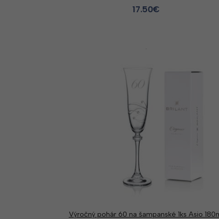
17.50
€
Výročný pohár 60 na šampanské 1ks Asio 180