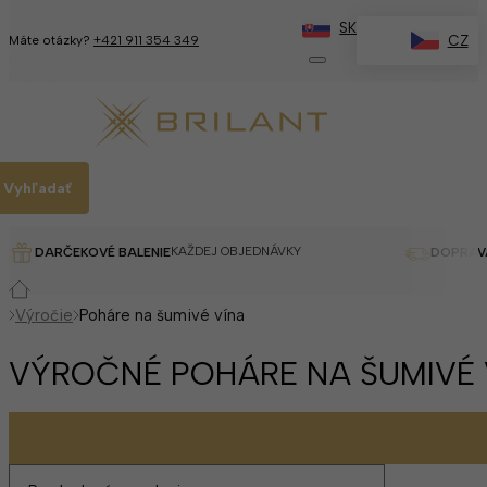
SK
CZ
Máte otázky?
+421 911 354 349
Vyhľadať
KAŽDEJ OBJEDNÁVKY
DARČEKOVÉ BALENIE
DOPRAV
Výročie
Poháre na šumivé vína
VÝROČNÉ POHÁRE NA ŠUMIVÉ 