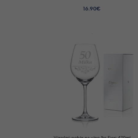
16.90
€
Výročný pohár na víno 1ks Fiori 470ml