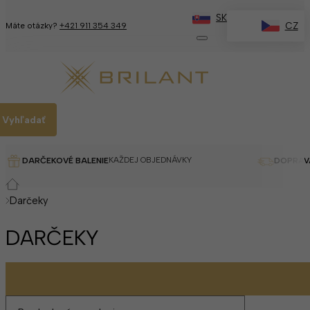
SK
CZ
Máte otázky?
+421 911 354 349
Vyhľadať
KAŽDEJ OBJEDNÁVKY
DARČEKOVÉ BALENIE
DOPRAV
Darčeky
DARČEKY