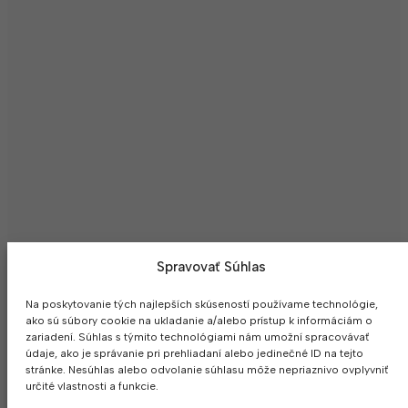
Spravovať Súhlas
Na poskytovanie tých najlepších skúseností používame technológie,
ako sú súbory cookie na ukladanie a/alebo prístup k informáciám o
zariadení. Súhlas s týmito technológiami nám umožní spracovávať
údaje, ako je správanie pri prehliadaní alebo jedinečné ID na tejto
stránke. Nesúhlas alebo odvolanie súhlasu môže nepriaznivo ovplyvniť
určité vlastnosti a funkcie.