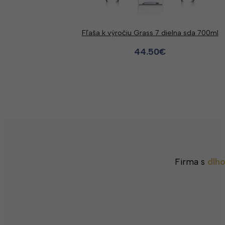
Fľaša k výročiu Grass 7 dielna sda 700ml
44.50
€
Firma s
dlh