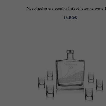
Pivový pohár pre otca 1ks Najlepší otec na svete
16.50
€