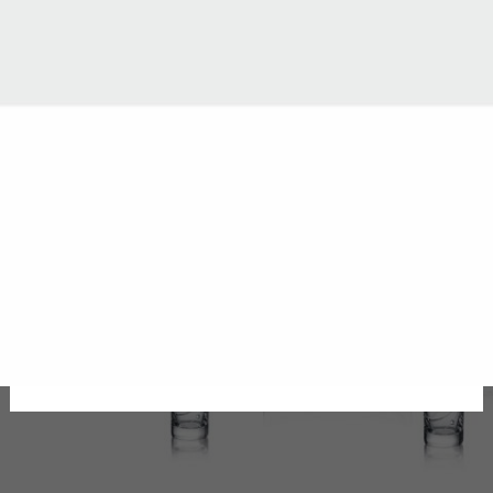
Váza na kvety Bloom 26cm
32.00
€