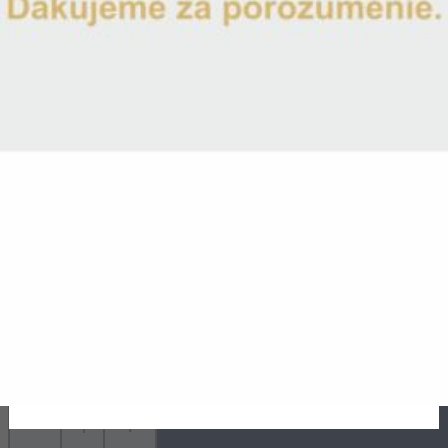
Gravírovanie ZDARMA
Meno
*
Poznámka k produktu
Meno jubilanta
Na sklade
Odoslanie 1-2 pracovné dni
-
+