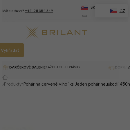
SK
✕
CZ
Máte otázky?
+421 911 354 349
Vyhľadať
KAŽDEJ OBJEDNÁVKY
DARČEKOVÉ BALENIE
DOPRAV
Produkty
Pohár na červené víno 1ks Jeden pohár neuškodí 450