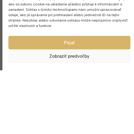
ako sú súbory cookie na ukladanie a/alebo prístup k informáciám o
zariadení. Súhlas s týmito technológiami nám umožní spracovávať
údaje, ako je správanie pri prehliadaní alebo jedinečné ID na tejto
stránke. Nesúhlas alebo odvolanie súhlasu môže nepriaznivo ovplyvniť
určité vlastnosti a funkcie.
Prijať
Poháre na šampanské 6ks Papillon
Brúsená šálka 
Zobraziť predvoľby
190ml
20
34.00
€
14.
Firma s
dlh