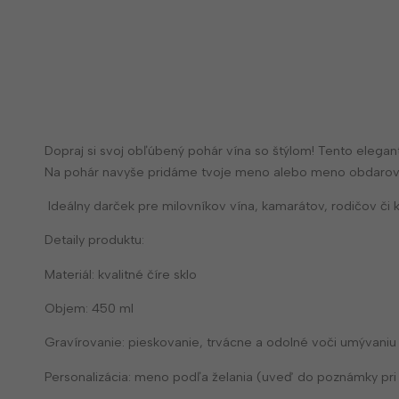
Dopraj si svoj obľúbený pohár vína so štýlom! Tento elegan
Na pohár navyše pridáme tvoje meno alebo meno obdaro
Ideálny darček pre milovníkov vína, kamarátov, rodičov či 
Detaily produktu:
Materiál: kvalitné číre sklo
Objem: 450 ml
Gravírovanie: pieskovanie, trvácne a odolné voči umývaniu
Personalizácia: meno podľa želania (uveď do poznámky pr