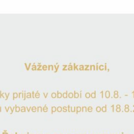
Pohár na červené víno 1ks Jeden 
Katalógové číslo:
JPN6044-450