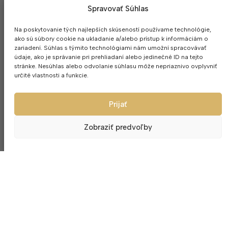
Spravovať Súhlas
Na poskytovanie tých najlepších skúseností používame technológie,
ako sú súbory cookie na ukladanie a/alebo prístup k informáciám o
zariadení. Súhlas s týmito technológiami nám umožní spracovávať
údaje, ako je správanie pri prehliadaní alebo jedinečné ID na tejto
stránke. Nesúhlas alebo odvolanie súhlasu môže nepriaznivo ovplyvniť
určité vlastnosti a funkcie.
Prijať
Zobraziť predvoľby
Poháre na gin 2ks Glitz Matt 610ml
Brúsená šálka 
27.00
€
13.