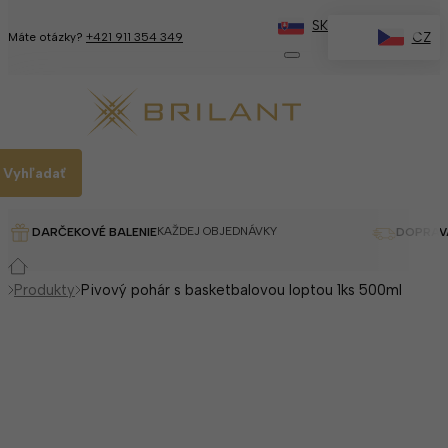
SK
✕
CZ
Máte otázky?
+421 911 354 349
Vyhľadať
KAŽDEJ OBJEDNÁVKY
DARČEKOVÉ BALENIE
DOPRAV
Produkty
Pivový pohár s basketbalovou loptou 1ks 500ml