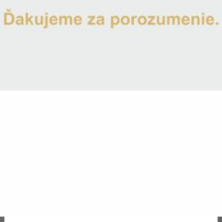
Pohár na pivo s gravírovanou basketbalovou loptou a výročím
Meno jubilanta
*
Vek jubilanta
*
Na sklade
Odoslanie 1-2 pracovné dni
-
+
Pridať do zoznamu obľúbených