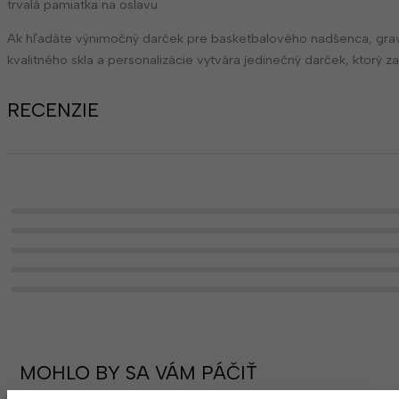
trvalá pamiatka na oslavu
Ak hľadáte výnimočný darček pre basketbalového nadšenca, grav
kvalitného skla a personalizácie vytvára jedinečný darček, ktorý
RECENZIE
MOHLO BY SA VÁM PÁČIŤ