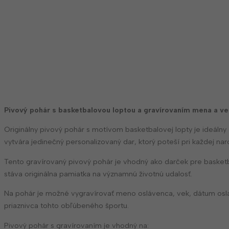
Pivový pohár s basketbalovou loptou a gravírovaním mena a v
Originálny pivový pohár s motívom basketbalovej lopty je ideáln
vytvára jedinečný personalizovaný dar, ktorý poteší pri každej na
Tento gravírovaný pivový pohár je vhodný ako darček pre basketba
stáva originálna pamiatka na významnú životnú udalosť.
Na pohár je možné vygravírovať meno oslávenca, vek, dátum osla
priaznivca tohto obľúbeného športu.
Pivový pohár s gravírovaním je vhodný na: