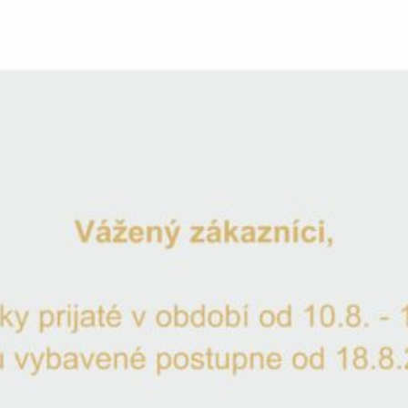
Pivový pohár s basketbalovou lop
Katalógové číslo: