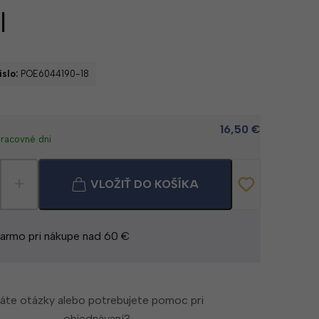
l
slo:
POE6044190-18
16,50
€
pracovné dni
+
VLOŽIŤ DO KOŠÍKA
armo pri nákupe nad 60 €
áte otázky alebo potrebujete pomoc pri
objednávaní?