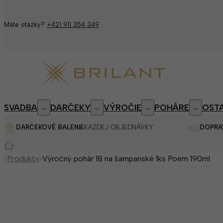
Máte otázky?
+421 911 354 349
SVADBA
DARČEKY
VÝROČIE
POHÁRE
OSTA
DARČEKOVÉ BALENIE
KAŽDEJ OBJEDNÁVKY
DOPRA
Produkty
Výročný pohár 18 na šampanské 1ks Poem 190ml