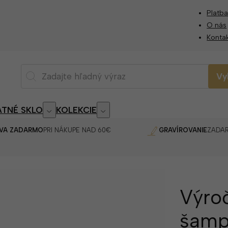
Platba
O nás
Konta
Vy
TNÉ SKLO
KOLEKCIE
VA ZADARMO
PRI NÁKUPE NAD 60€
GRAVÍROVANIE
ZADA
Výro
šamp