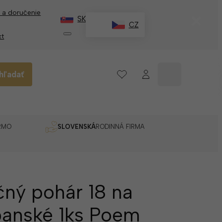
 a doručenie
✕
SK
CZ
kt
hľadať
RMO
SLOVENSKÁ
RODINNÁ FIRMA
čný pohár 18 na
anské 1ks Poem