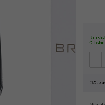
Na skla
Odoslani
Doprav
Máte otá