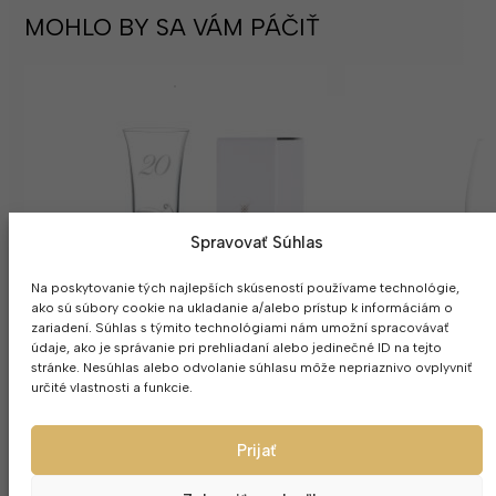
MOHLO BY SA VÁM PÁČIŤ
Spravovať Súhlas
Na poskytovanie tých najlepších skúseností používame technológie,
ako sú súbory cookie na ukladanie a/alebo prístup k informáciám o
zariadení. Súhlas s týmito technológiami nám umožní spracovávať
údaje, ako je správanie pri prehliadaní alebo jedinečné ID na tejto
stránke. Nesúhlas alebo odvolanie súhlasu môže nepriaznivo ovplyvniť
určité vlastnosti a funkcie.
Prijať
Výročný pohár 20 na šampanské
Výročný pohár 3
1ks Asio 180ml
1ks Fallin