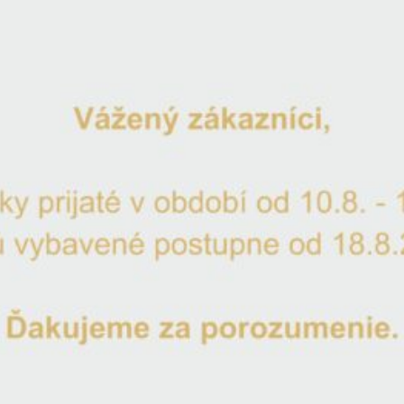
Výročný pohár 80 na šampanské 1
Katalógové číslo:
POE6044190-80