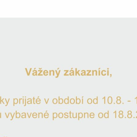
Gravír
Doprav
Máte otá