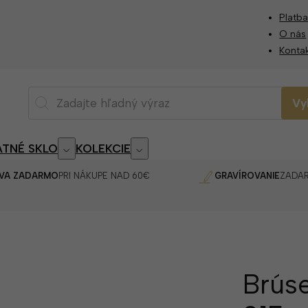
Platba
O nás
Konta
Vy
TNÉ SKLO
KOLEKCIE
VA ZADARMO
PRI NÁKUPE NAD 60€
GRAVÍROVANIE
ZADA
Brúse