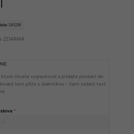
l
slo:
SA1218
ie ZDARMA
NIE
 ktoré chcete vygravírovať a pridajte produkt do
dovaný text píšte s diakritikou - Vami zadaný text
eme
 slovo
*