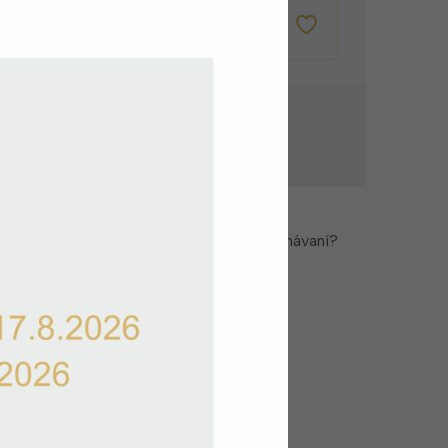
VLOŽIŤ DO
KOŠÍKA
ovanie zadarmo
a zadarmo pri nákupe nad 60 €
zky alebo potrebujete pomoc pri objednávaní?
Kontaktujte zákaznícky servis