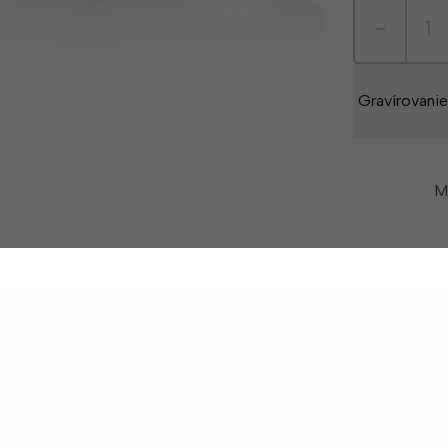
-
Gravírovani
M
Na skla
Odoslani