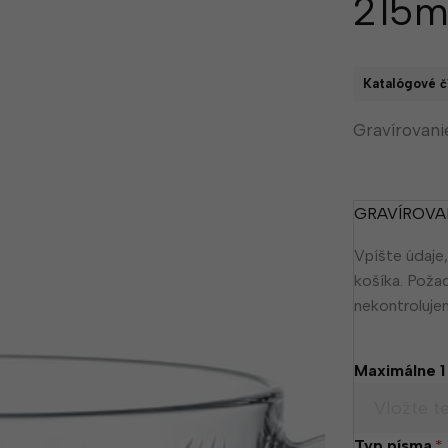
215m
Katalógové čí
Gravírovan
GRAVÍROVA
Vpíšte údaje,
košíka. Poža
nekontroluj
Maximálne 1
Typ písma
*