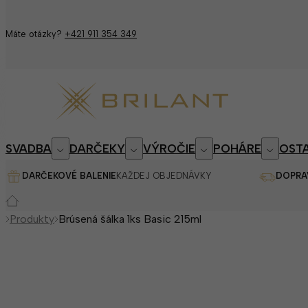
Máte otázky?
+421 911 354 349
SVADBA
DARČEKY
VÝROČIE
POHÁRE
OSTA
DARČEKOVÉ BALENIE
KAŽDEJ OBJEDNÁVKY
DOPRA
Produkty
Brúsená šálka 1ks Basic 215ml