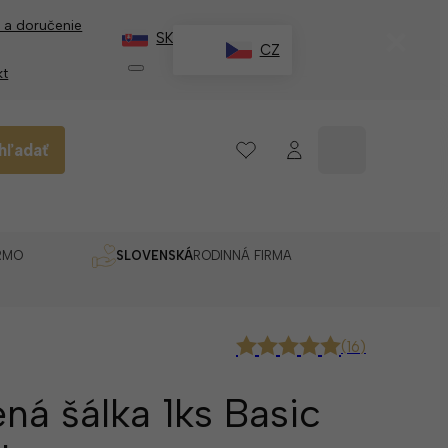
 a doručenie
✕
SK
CZ
kt
hľadať
RMO
SLOVENSKÁ
RODINNÁ FIRMA
(
16
)
ná šálka 1ks Basic