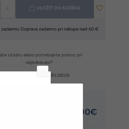
+
VLOŽIŤ DO KOŠÍKA
e zadarmo
Doprava zadarmo pri nákupe nad 60 €
áte otázky alebo potrebujete pomoc pri
objednávaní?
Kontaktujte zákaznícky servis
de
15.00
€
e 1-2 pracovné dni