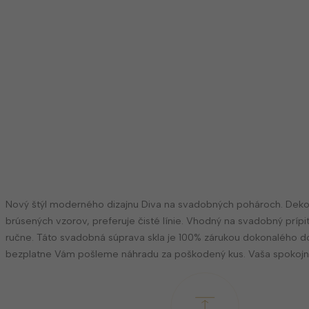
Nový štýl moderného dizajnu Diva na svadobných pohároch. Dekor 
brúsených vzorov, preferuje čisté línie. Vhodný na svadobný prí
ručne. Táto svadobná súprava skla je 100% zárukou dokonalého d
bezplatne Vám pošleme náhradu za poškodený kus. Vaša spokojno