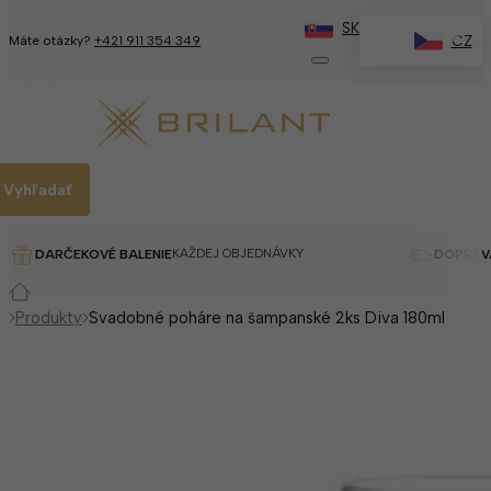
SK
✕
CZ
Máte otázky?
+421 911 354 349
Vyhľadať
KAŽDEJ OBJEDNÁVKY
DARČEKOVÉ BALENIE
DOPRAV
Produkty
Svadobné poháre na šampanské 2ks Diva 180ml