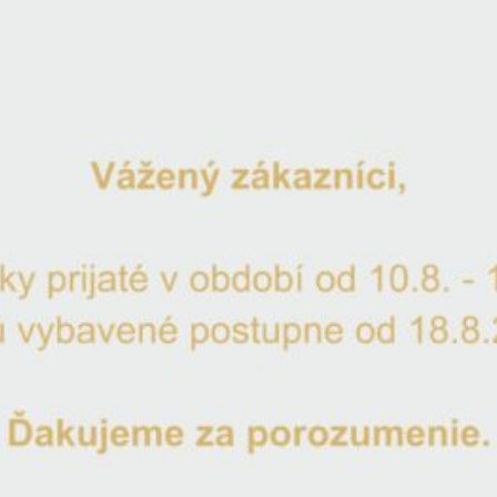
Umiestnenie dátumu svadby
*
Dátum svadby pod meno
Dátum svadby na podstavu kalicha
Typ písma
*
Ukážka
Ukážka
Ukážka
Ukážka
Poznámka k produktu
Na sklade