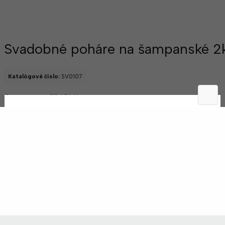
Svadobné poháre na šampanské 2k
Katalógové číslo:
SV0107
Gravírovanie ZDARMA
Meno nevesty
*
Meno ženícha
*
Dátum svadby
*