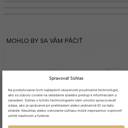
MOHLO BY SA VÁM PÁČIŤ
Spravovať Súhlas
Na poskytovanie tých najlepších skúseností používame technológie,
ako sú súbory cookie na ukladanie a/alebo prístup k informáciám o
zariadení. Súhlas s týmito technológiami nám umožní spracovávať
údaje, ako je správanie pri prehliadaní alebo jedinečné ID na tejto
stránke. Nesúhlas alebo odvolanie súhlasu môže nepriaznivo ovplyvniť
určité vlastnosti a funkcie.