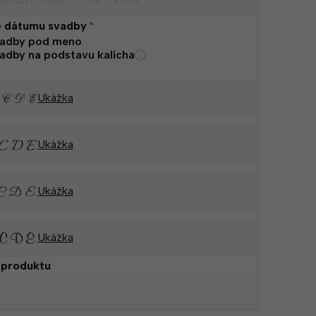
e dátumu svadby
*
adby pod meno
adby na podstavu kalicha
Ukážka
Ukážka
Ukážka
Ukážka
 produktu