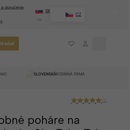
 a doručenie
✕
SK
CZ
kt
hľadať
RMO
SLOVENSKÁ
RODINNÁ FIRMA
(
1
)
obné poháre na