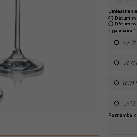
Umiestneni
Dátum sv
Dátum sv
Typ písma
*
Poznámka k