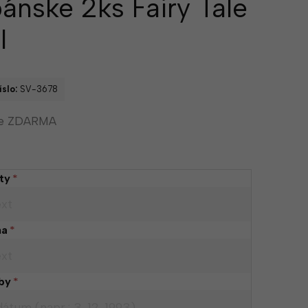
nske 2ks Fairy Tale
l
slo:
SV-3678
nie ZDARMA
ty
*
ha
*
by
*