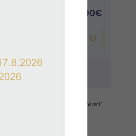
de
32.00
€
e 1-2 pracovné dni
VLOŽIŤ DO
KOŠÍKA
ovanie zadarmo
a zadarmo pri nákupe nad 60 €
zky alebo potrebujete pomoc pri objednávaní?
Kontaktujte zákaznícky servis