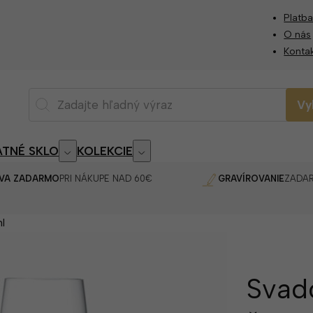
Platba
O nás
Konta
Vy
TNÉ SKLO
KOLEKCIE
VA ZADARMO
PRI NÁKUPE NAD 60€
GRAVÍROVANIE
ZADA
l
Svad