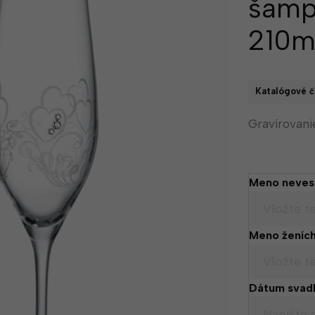
šampá
210m
Katalógové čí
Gravírova
Meno neves
Meno ženíc
Dátum svad