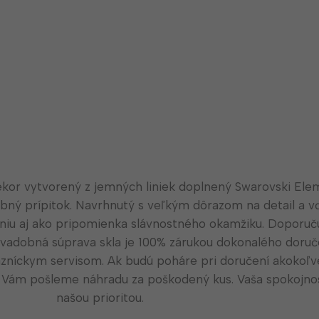
kor vytvorený z jemných liniek doplnený Swarovski Ele
ný prípitok. Navrhnutý s veľkým dôrazom na detail a v
niu aj ako pripomienka slávnostného okamžiku. Doporu
svadobná súprava skla je 100% zárukou dokonalého doruč
zníckym servisom. Ak budú poháre pri doručení akokoľv
 Vám pošleme náhradu za poškodený kus. Vaša spokojnos
našou prioritou.