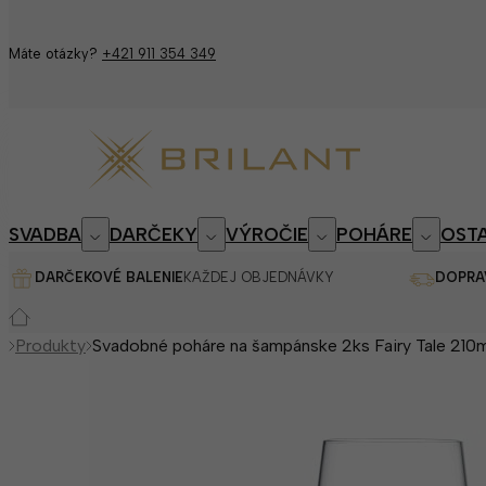
Máte otázky?
+421 911 354 349
SVADBA
DARČEKY
VÝROČIE
POHÁRE
OSTA
DARČEKOVÉ BALENIE
KAŽDEJ OBJEDNÁVKY
DOPRA
Produkty
Svadobné poháre na šampánske 2ks Fairy Tale 210m