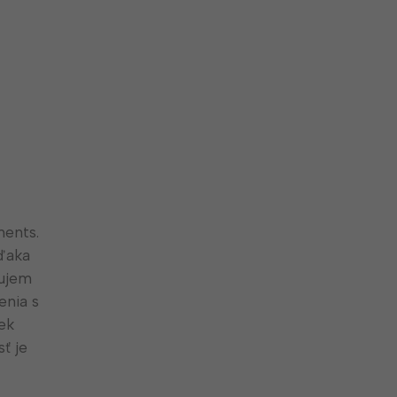
ments.
ďaka
čujem
enia s
ek
ť je