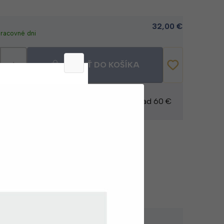
32,00
€
pracovné dni
+
VLOŽIŤ DO KOŠÍKA
e zadarmo
Doprava zadarmo pri nákupe nad 60 €
áte otázky alebo potrebujete pomoc pri
objednávaní?
Kontaktujte zákaznícky servis