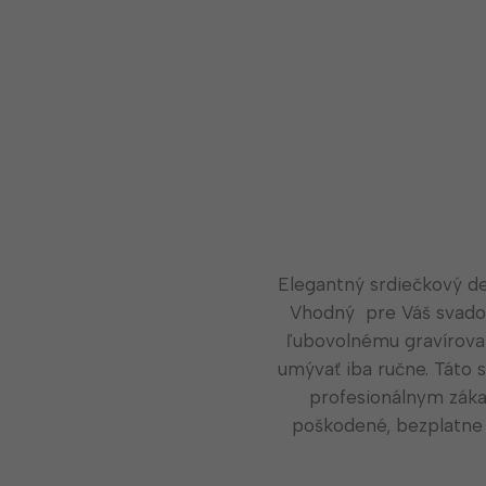
Elegantný srdiečkový de
Vhodný pre Váš svadob
ľubovolnému gravírova
umývať iba ručne. Táto 
profesionálnym záka
poškodené, bezplatne