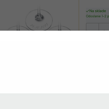
Na sklade
Odoslanie 1-2 
-
Gravírovani
M