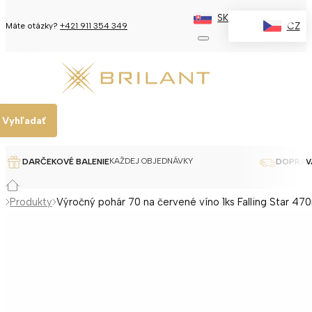
SK
✕
CZ
Máte otázky?
+421 911 354 349
Vyhľadať
KAŽDEJ OBJEDNÁVKY
DARČEKOVÉ BALENIE
DOPRAV
Produkty
Výročný pohár 70 na červené víno 1ks Falling Star 47