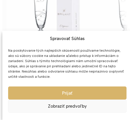
Spravovať Súhlas
Na poskytovanie tých najlepších skúseností používame technológie,
ako sú súbory cookie na ukladanie a/alebo prístup k informáciám o
zariadení. Súhlas s týmito technológiami nám umožní spracovávať
údaje, ako je správanie pri prehliadaní alebo jedinečné ID na tejto
stránke. Nesúhlas alebo odvolanie súhlasu môže nepriaznivo ovplyvniť
Výročný pohár 20 na šampanské
Výročný pohár 
určité vlastnosti a funkcie.
1ks Asio 180ml
1ks As
17.50
€
17.
Prijať
Zobraziť predvoľby