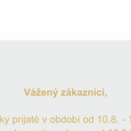
Výročný pohár 70 na červené víno 
Katalógové číslo:
VP1070
Gravírovanie ZDARMA
Na sklade
Odoslanie 1-2 pracovné dni
-
+