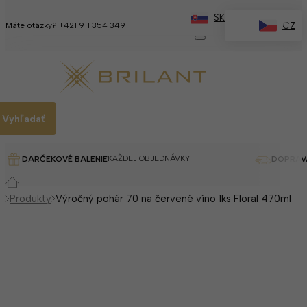
SK
✕
CZ
Máte otázky?
+421 911 354 349
Vyhľadať
KAŽDEJ OBJEDNÁVKY
DARČEKOVÉ BALENIE
DOPRAV
Produkty
Výročný pohár 70 na červené víno 1ks Floral 470ml