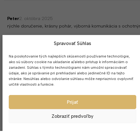
Peter
2. októbra 2025
rýchle doručenie, krásny pohár, výborná komunikácia s ochot
Spravovať Súhlas
MOHLO BY SA VÁM PÁČIŤ
Na poskytovanie tých najlepších skúseností používame technológie,
ako sú súbory cookie na ukladanie a/alebo prístup k informáciám o
zariadení. Súhlas s týmito technológiami nám umožní spracovávať
údaje, ako je správanie pri prehliadaní alebo jedinečné ID na tejto
stránke. Nesúhlas alebo odvolanie súhlasu môže nepriaznivo ovplyvniť
určité vlastnosti a funkcie.
Prijať
Zobraziť predvoľby