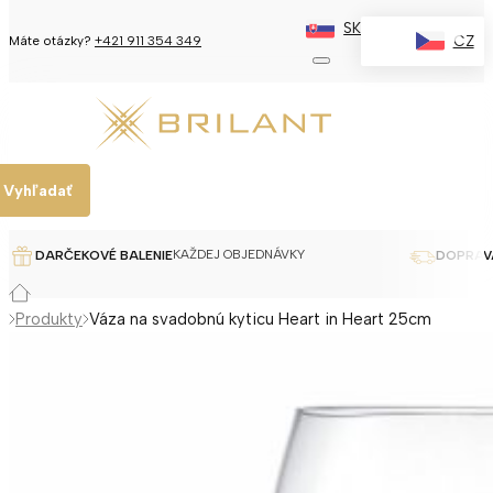
SK
✕
CZ
Máte otázky?
+421 911 354 349
Vyhľadať
KAŽDEJ OBJEDNÁVKY
DARČEKOVÉ BALENIE
DOPRAV
Produkty
Váza na svadobnú kyticu Heart in Heart 25cm