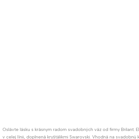
Oslávte lásku s krásnym radom svadobných váz od firmy Brilant. 
v celej línii, doplnená kryštálikmi Swarovski. Vhodná na svadob