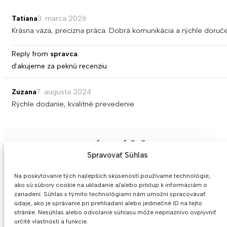
Tatiana
3. marca 2026
Krásna váza, precízna práca. Dobrá komunikácia a rýchle doru
Reply from
spravca
:
ďakujeme za peknú recenziu
Zuzana
7. augusta 2024
Rýchle dodanie, kvalitné prevedenie
MOHLO BY SA VÁM PÁČIŤ
Spravovať Súhlas
Na poskytovanie tých najlepších skúseností používame technológie,
ako sú súbory cookie na ukladanie a/alebo prístup k informáciám o
zariadení. Súhlas s týmito technológiami nám umožní spracovávať
údaje, ako je správanie pri prehliadaní alebo jedinečné ID na tejto
stránke. Nesúhlas alebo odvolanie súhlasu môže nepriaznivo ovplyvniť
určité vlastnosti a funkcie.