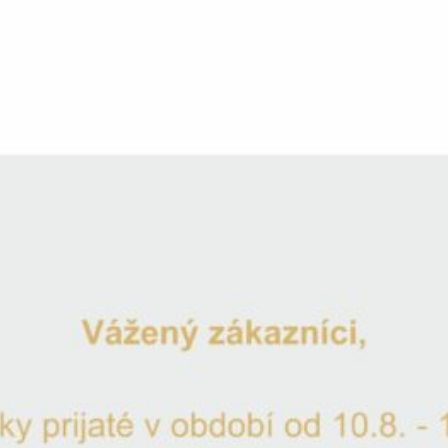
Line Goblet-6ks
Katalógové číslo:
LI2365
Brúsené kalichy na Červené víno
Nie je na sklade
Chcete byť informovaní, keď bude tento produkt opäť na skl
UPOZORNIŤ MA
Doprava zadarmo pri nákupe nad 60 €