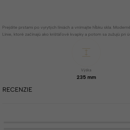
Prejdite prstami po vyrytých líniách a vnímajte hĺbku skla. Modern
Línie, ktoré začínajú ako krištáľové kvapky a potom sa zužujú pr
Výška
235 mm
RECENZIE