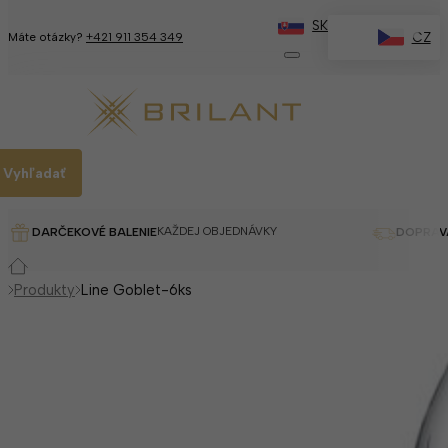
SK
✕
CZ
Máte otázky?
+421 911 354 349
Vyhľadať
KAŽDEJ OBJEDNÁVKY
DARČEKOVÉ BALENIE
DOPRAV
Produkty
Line Goblet-6ks