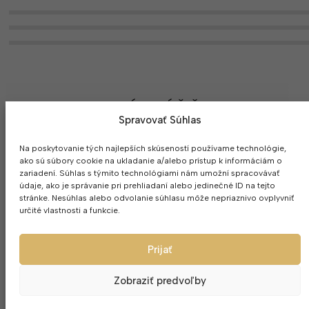
MOHLO BY SA VÁM PÁČIŤ
Spravovať Súhlas
Na poskytovanie tých najlepších skúseností používame technológie,
ako sú súbory cookie na ukladanie a/alebo prístup k informáciám o
zariadení. Súhlas s týmito technológiami nám umožní spracovávať
údaje, ako je správanie pri prehliadaní alebo jedinečné ID na tejto
stránke. Nesúhlas alebo odvolanie súhlasu môže nepriaznivo ovplyvniť
určité vlastnosti a funkcie.
Prijať
Zobraziť predvoľby