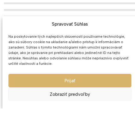
Spravovať Súhlas
Na poskytovanie tých najlepších skúseností používame technológie,
ako sú súbory cookie na ukladanie a/alebo prístup k informáciám o
zariadení. Súhlas s týmito technológiami nám umožní spracovávať
údaje, ako je správanie pri prehliadaní alebo jedinečné ID na tejto
MOHLO BY SA VÁM PÁČIŤ
stránke. Nesúhlas alebo odvolanie súhlasu môže nepriaznivo ovplyvniť
určité vlastnosti a funkcie.
Prijať
Zobraziť predvoľby