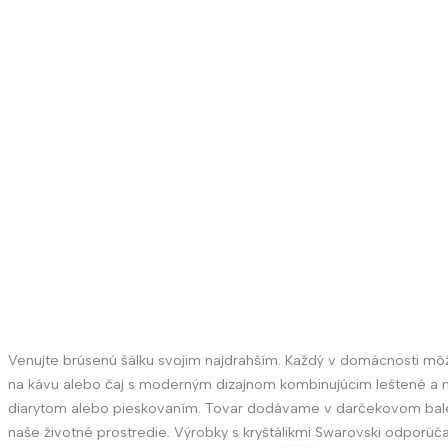
Venujte brúsenú šálku svojim najdrahším. Každý v domácnosti mô
na kávu alebo čaj s moderným dizajnom kombinujúcim leštené a ma
diarytom alebo pieskovaním. Tovar dodávame v darčekovom balení 
naše životné prostredie. Výrobky s kryštálikmi Swarovski odporú