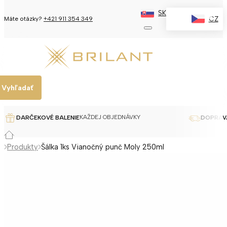
SK
✕
CZ
Máte otázky?
+421 911 354 349
Vyhľadať
KAŽDEJ OBJEDNÁVKY
DARČEKOVÉ BALENIE
DOPRAV
Produkty
Šálka 1ks Vianočný punč Moly 250ml