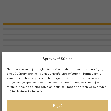
Spravovať Súhlas
Romana
19. mája 2026
Úžasná práce milá obsluha internetového obchodu, jejich pohoto
Na poskytovanie tých najlepších skúseností používame technológie,
ako sú súbory cookie na ukladanie a/alebo prístup k informáciám o
Reply from
spravca
:
zariadení. Súhlas s týmito technológiami nám umožní spracovávať
údaje, ako je správanie pri prehliadaní alebo jedinečné ID na tejto
Ďakujeme krásne
stránke. Nesúhlas alebo odvolanie súhlasu môže nepriaznivo ovplyvniť
určité vlastnosti a funkcie.
MOHLO BY SA VÁM PÁČIŤ
Prijať