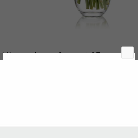
Váza na kvety Serpent 25cm
Katalógové číslo:
SE3232
Ručne brúsená váza
Na sklade
Odoslanie 1-2 pracovné dni
-
+