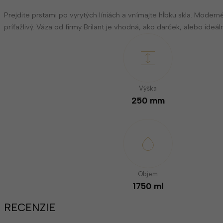
Prejdite prstami po vyrytých líniách a vnímajte hĺbku skla. Modern
príťažlivý. Váza od firmy Brilant je vhodná, ako darček, alebo id
Výška
250 mm
Objem
1750 ml
RECENZIE