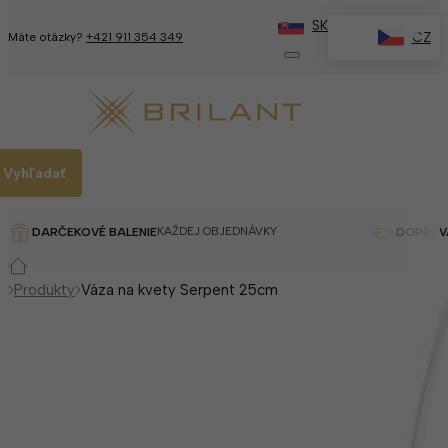
SK
✕
CZ
Máte otázky?
+421 911 354 349
Vyhľadať
KAŽDEJ OBJEDNÁVKY
DARČEKOVÉ BALENIE
DOPRAV
Produkty
Váza na kvety Serpent 25cm