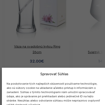
Váza na svadobnú kyticu Ring
26cm
Svietnik V
32.00
€
14.
Spravovať Súhlas
Na poskytovanie tých najlepších skúseností používame technológie,
ako sú súbory cookie na ukladanie a/alebo prístup k informáciám o
zariadení. Súhlas s týmito technológiami nám umožní spracovávať
Firma s
dlh
údaje, ako je správanie pri prehliadaní alebo jedinečné ID na tejto
stránke. Nesúhlas alebo odvolanie súhlasu môže nepriaznivo ovplyvniť
určité vlastnosti a funkcie.