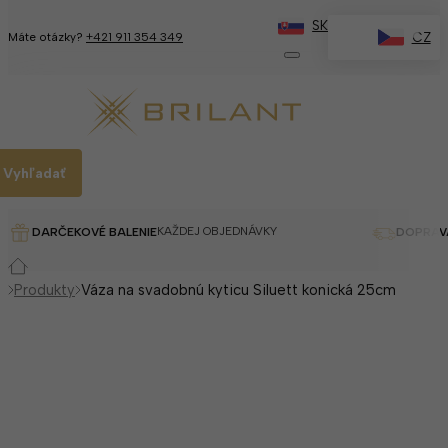
SK
✕
CZ
Máte otázky?
+421 911 354 349
Vyhľadať
KAŽDEJ OBJEDNÁVKY
DARČEKOVÉ BALENIE
DOPRAV
Produkty
Váza na svadobnú kyticu Siluett konická 25cm