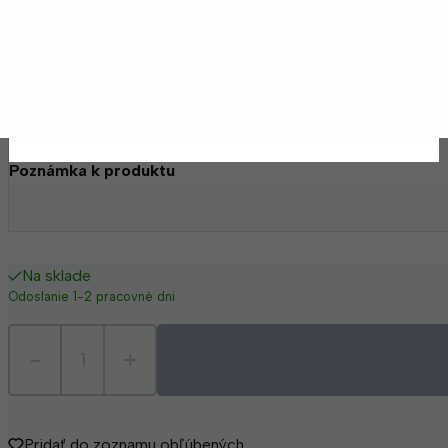
Ukážka
Ukážka
Ukážka
Poznámka k produktu
Na sklade
Odoslanie 1-2 pracovné dni
-
+
Pridať do zoznamu obľúbených