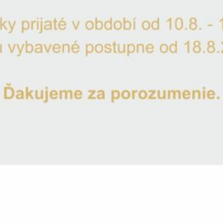
GRAVÍROVANIE
Vpíšte údaje, ktoré chcete vygravírovať a pridajte produkt d
Meno nevesty
*
Meno ženícha
*
Dátum svadby
Typ písma
*
Ukážka