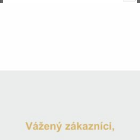
Váza na svadobnú kyticu Siluett k
Katalógové číslo:
SV0024
Gravírovanie ZDARMA