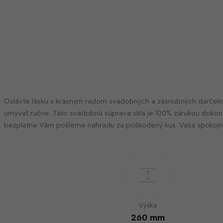
Oslávte lásku s krásnym radom svadobných a zásnubných darčekov
umývať ručne.
Táto svadobná súprava skla je 100% zárukou doko
bezplatne Vám pošleme náhradu za poškodený kus. Vaša spokojnos
Výška
260 mm