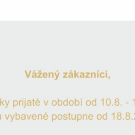
Gravírovanie ZDARMA
GRAVÍROVANIE
Vpíšte údaje, ktoré chcete vygravírovať a pridajte produkt d
Meno nevesty
*
Meno ženícha
*
Dátum svadby
*
Umiestnenie dátumu svadby
*
Dátum svadby pod meno
Dátum svadby na podstavu kalicha