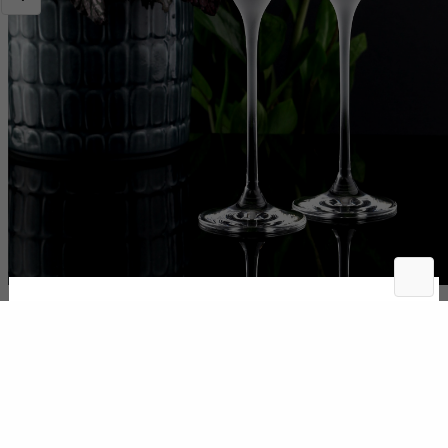
Svadobné poháre na šampanské 2k
Katalógové číslo:
VEL6571-210