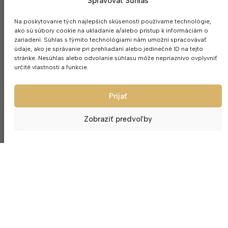
Spravovať Súhlas
Na poskytovanie tých najlepších skúseností používame technológie,
ako sú súbory cookie na ukladanie a/alebo prístup k informáciám o
zariadení. Súhlas s týmito technológiami nám umožní spracovávať
údaje, ako je správanie pri prehliadaní alebo jedinečné ID na tejto
stránke. Nesúhlas alebo odvolanie súhlasu môže nepriaznivo ovplyvniť
určité vlastnosti a funkcie.
Prijať
Zobraziť predvoľby
Váza na svadobnú kyticu Elisabeth
Váza na svadobn
25cm
konic
31.00
€
30.