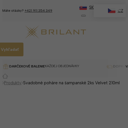
SK
✕
CZ
Máte otázky?
+421 911 354 349
Vyhľadať
KAŽDEJ OBJEDNÁVKY
DARČEKOVÉ BALENIE
DOPRAV
Produkty
Svadobné poháre na šampanské 2ks Velvet 210ml