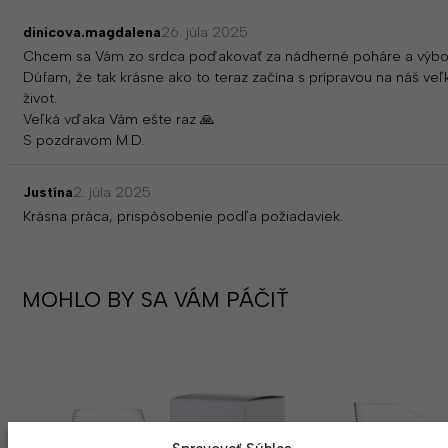
dinicova.magdalena
26. júla 2025
Chcem sa Vám zo srdca poďakovať za nádherné poháre a výbor
Dúfam, že tak krásne ako to teraz začína s prípravou na náš veľ
život.
Veľká vďaka Vám ešte raz 🙏
S pozdravom M.D.
Justína
2. júla 2025
Krásna práca, prispôsobenie podľa požiadaviek.
MOHLO BY SA VÁM PÁČIŤ