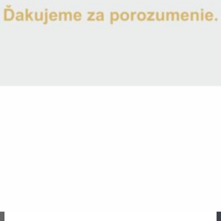
Typ písma
*
Ukážka
Ukážka
Ukážka
Ukážka
Poznámka k produktu
Na sklade
Odoslanie 1-2 pracovné dni
-
+