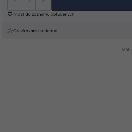
Pridať do zoznamu obľúbených
Gravírovanie zadarmo
Máte