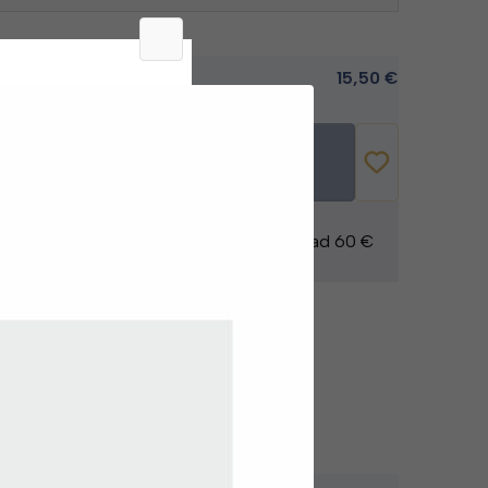
15,50
€
pracovné dni
+
VLOŽIŤ DO KOŠÍKA
e zadarmo
Doprava zadarmo pri nákupe nad 60 €
áte otázky alebo potrebujete pomoc pri
objednávaní?
Kontaktujte zákaznícky servis