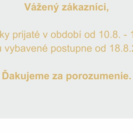
Na skla
Odoslani
Gravír
Doprav
Máte otá