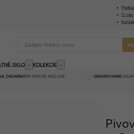
Platba
O nás
Konta
Vy
TNÉ SKLO
KOLEKCIE
VA ZADARMO
PRI NÁKUPE NAD 60€
GRAVÍROVANIE
ZADA
Pivov