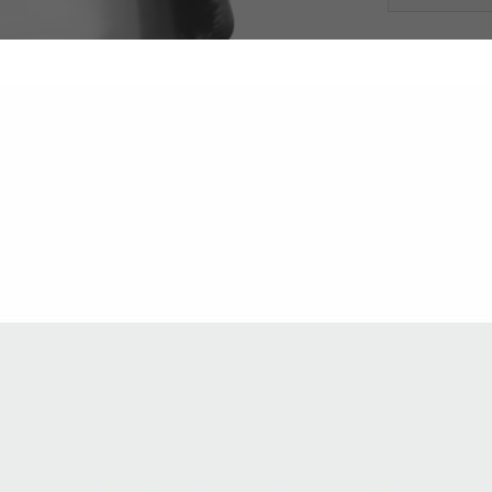
Na sklade
Odoslanie 1-2 
-
Gravírovani
M