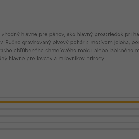
 vhodný hlavne pre pánov, ako hlavný prostriedok pri ha
. Ručne gravírovaný pivový pohár s motívom jeleňa, po
 vášho obľúbeného chmeľového moku, alebo jablčného m
ný hlavne pre lovcov a milovníkov prírody.