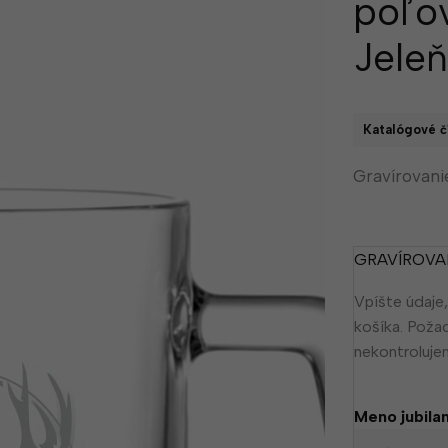
poľo
Jele
Katalógové čí
Gravírovan
GRAVÍROVA
Vpíšte údaje,
košíka. Poža
nekontroluj
Meno jubila