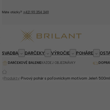
Máte otázky?
+421 911 354 349
SVADBA
DARČEKY
VÝROČIE
POHÁRE
OSTA
DARČEKOVÉ BALENIE
KAŽDEJ OBJEDNÁVKY
DOPRA
Produkty
Pivový pohár s poľovníckym motívom Jeleň 500ml