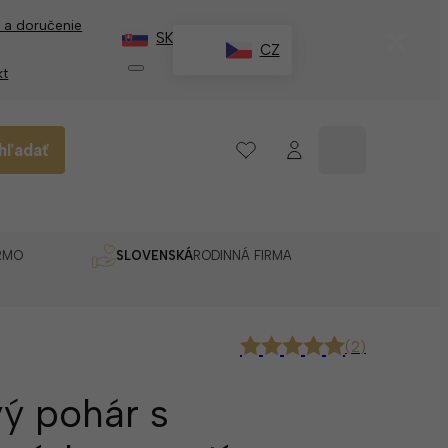
 a doručenie
✕
SK
CZ
kt
hľadať
RMO
SLOVENSKÁ
RODINNÁ FIRMA
(
2
)
ý pohár s