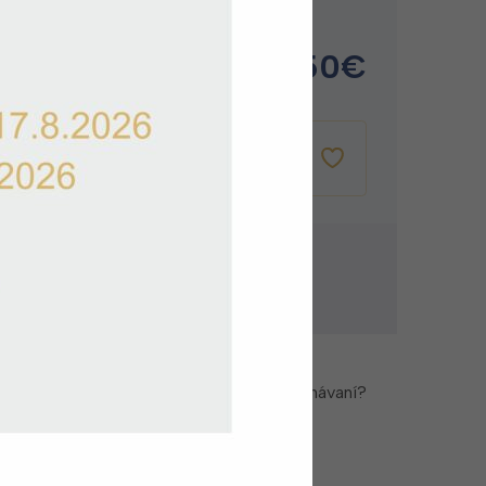
de
15.50
€
e 1-2 pracovné dni
VLOŽIŤ DO
KOŠÍKA
ovanie zadarmo
a zadarmo pri nákupe nad 60 €
zky alebo potrebujete pomoc pri objednávaní?
Kontaktujte zákaznícky servis