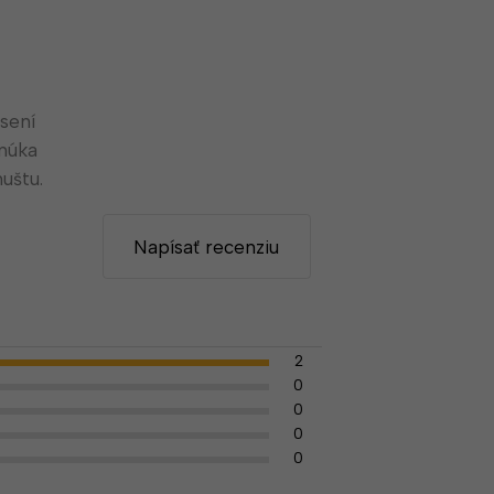
sení
núka
uštu.
Napísať recenziu
2
0
0
0
0