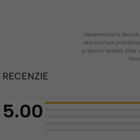
Nezameniteľní darček,
akýchkoľvek problémov
príjemný spôsob pitia
Vhod
RECENZIE
5.00
Hodnotenie
5.00
z 5