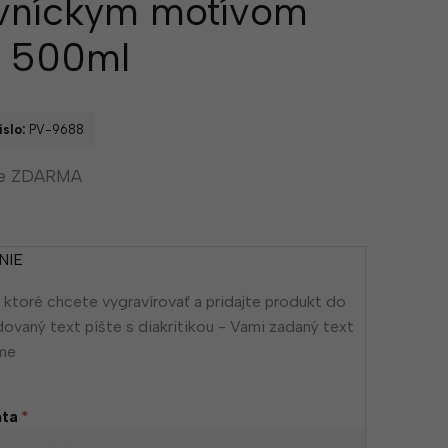
vníckym motívom
ň 500ml
slo:
PV-9688
ie ZDARMA
NIE
 ktoré chcete vygravírovať a pridajte produkt do
dovaný text píšte s diakritikou - Vami zadaný text
eme
nta
*